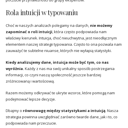
poczucie przynależności do grupy ekspertów.
Rola intuicji w typowaniu
Choć w naszych analizach polegamy na danych,
nie możemy
zapominać o roli intuicji
, która często podpowiada nam
właściwy kierunek. Intuicja, choć nieuchwytna, jest nieodłącznym
elementem naszej strategii typowania. Często to ona pozwala nam
zauważyć te subtelne niuanse, których nie wyłapią statystyki.
Kiedy analizujemy dane, intuicja może być tym, co nas
wyróżnia.
Każdy z nas ma swój unikalny sposób postrzegania
informacji, co czyni naszą społeczność jeszcze bardziej
zróżnicowaną i wartościową.
Razem możemy odkrywać te ukryte wzorce, które pomogą nam
podejmować lepsze decyzje.
Dbajmy o
równowagę między statystykami a intuicją
. Nasza
strategia powinna uwzględniać zarówno twarde dane, jak i to, co
podpowiada nam przeczucie.