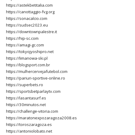
https://astekbetitalia.com
https://canottaggio-fvg.org
https://sonacalcio.com
https://sudsec2023.eu
https://downtownpalestre.it
https://hip-sc.com
https://amagi-gc.com
https://tokyojyoshipro.net
https://limanowa-ski.pl
https://blogsport.com.br
https://mulhercervejafutebol.com
https://pariuri-sportive-online.ro
https://superbets.ro
https://sportsbetparlaytv.com
https://lasantasurf.es
https://30minutos.net
https://challenge-vitoria.com
https://maratonexpozaragoza2008.es
https://toroszaragoza.es
https://antoniolobato.net