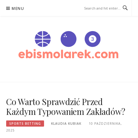
Skip
MENU
to
content
EBISMOLAREK.COM –
ZAKŁADY SPORTOWE
Co Warto Sprawdzić Przed
Każdym Typowaniem Zakładów?
SPORTS BETTING
KLAUDIA KUBIAK
10 PAŹDZIERNIKA,
2025